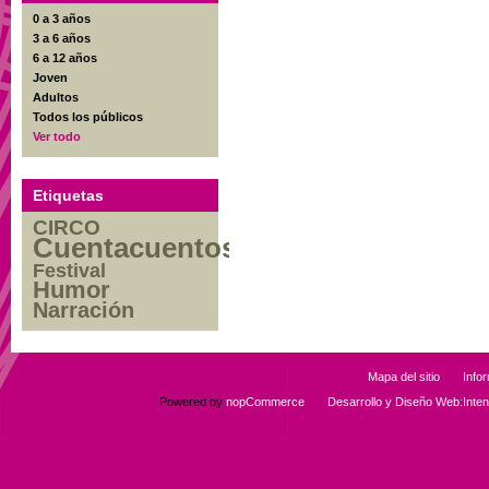
0 a 3 años
3 a 6 años
6 a 12 años
Joven
Adultos
Todos los públicos
Ver todo
Etiquetas
CIRCO
Cuentacuentos
Festival
Humor
Narración
Mapa del sitio
Info
Powered by
nopCommerce
Desarrollo y Diseño Web:Int