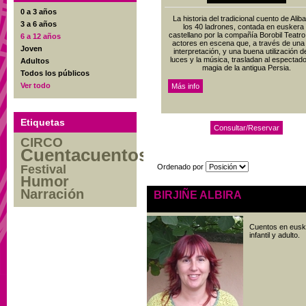
0 a 3 años
La historia del tradicional cuento de Alib
3 a 6 años
los 40 ladrones, contada en euskera
castellano por la compañía Borobil Teatro
6 a 12 años
actores en escena que, a través de una
Joven
interpretación, y una buena utilización d
luces y la música, trasladan al espectado
Adultos
magia de la antigua Persia.
Todos los públicos
Ver todo
Etiquetas
CIRCO
Cuentacuentos
Festival
Ordenado por
Humor
Narración
BIRJIÑE ALBIRA
Cuentos en euske
infantil y adulto.