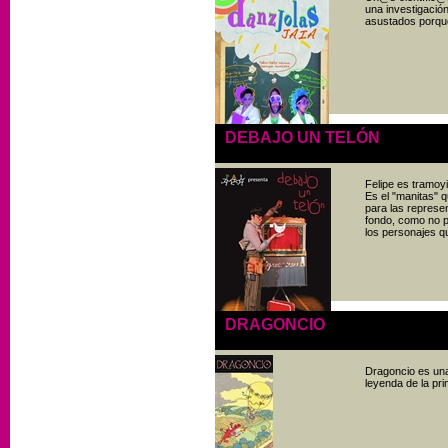
una investigació
asustados porque
DEBAJO UN TELÓN
Felipe es tramoyi
Es el "manitas" 
para las repres
fondo, como no p
los personajes q
DRAGONCIO
Dragoncio es una 
leyenda de la pri