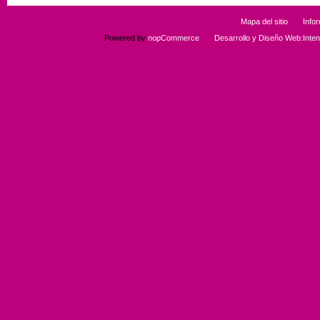
Mapa del sitio
Info
Powered by
nopCommerce
Desarrollo y Diseño Web:Int