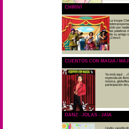
CHIRIVÍ
La troupe Chir
teletransportar
oído por nadie
las palabras 
de su amigo s
¡Chiriví!.
CUENTOS CON MAGIA / MAJ
Ya está aquí… ¡
espectáculo llen
música, globoflex
participación del
DANZ - JOLAS - JAIA
Un@s científic@