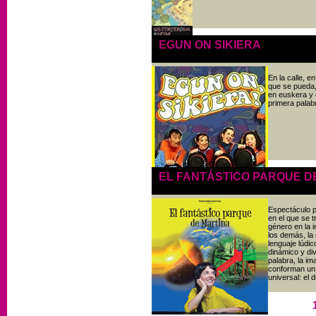
EGUN ON SIKIERA
En la calle, 
que se pueda,
en euskera y 
primera palab
EL FANTÁSTICO PARQUE D
Espectáculo pa
en el que se 
género en la i
los demás, la 
lenguaje lúdic
dinámico y div
palabra, la i
conforman un 
universal: el d