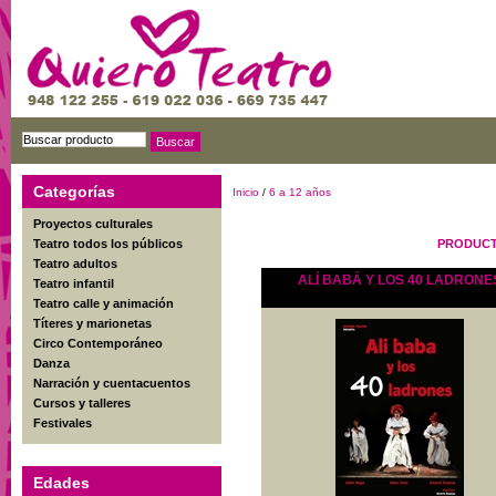
Categorías
Inicio
/
6 a 12 años
Proyectos culturales
Teatro todos los públicos
PRODUCT
Teatro adultos
ALÍ BABÁ Y LOS 40 LADRONE
Teatro infantil
Teatro calle y animación
Títeres y marionetas
Circo Contemporáneo
Danza
Narración y cuentacuentos
Cursos y talleres
Festivales
Edades