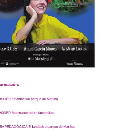
formación:
OSSIER
El fantástico parque de Martina
OSSIER
Martinaren parke fantastikoa
IA PEDAGÓGICA
El fantástico parque de Martina