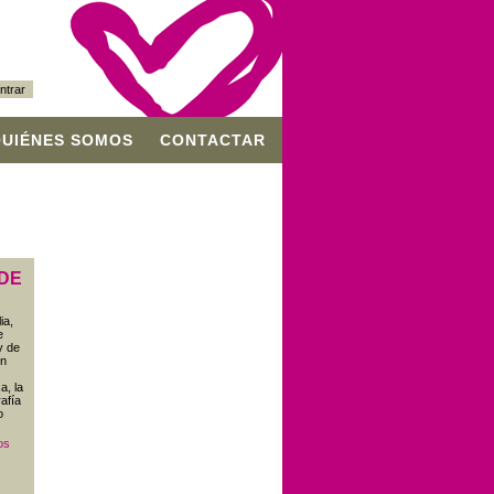
ntrar
QUIÉNES SOMOS
CONTACTAR
 DE
ia,
e
y de
un
a, la
afía
o
os