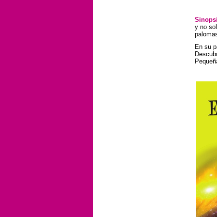
Sinopsi
y no so
palomas
En su p
Descubr
Pequeña