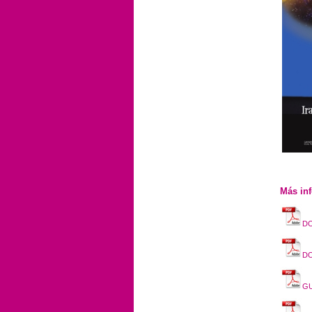
Más in
D
D
GU