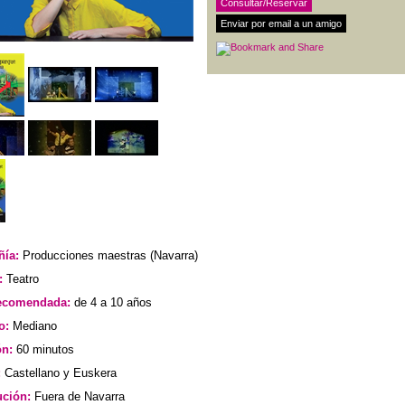
ía:
Producciones maestras (Navarra)
:
Teatro
ecomendada:
de 4 a 10 años
o:
Mediano
ón:
60 minutos
:
Castellano y Euskera
ución:
Fuera de Navarra