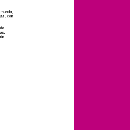
l mundo,
gas, con
do.
ras.
nte.