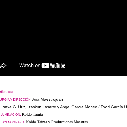
tística:
Ana Maestrojuán
RGIA Y DIRECCIÓN:
Iratxe G. Úriz, Izaskun Lasarte y Angel García Moneo / Txori García Ú
:
Koldo Tainta
ILUMINACION:
Koldo Tainta y Producciones Maestras
 ESCENOGRAFIA: