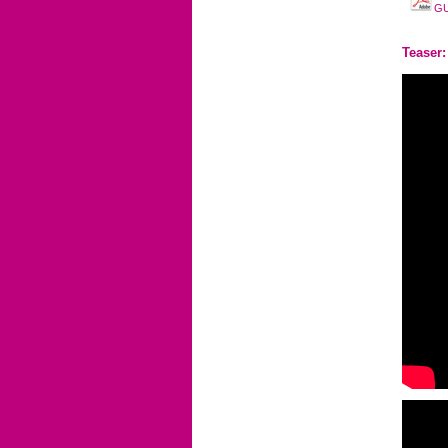
G
Teaser: