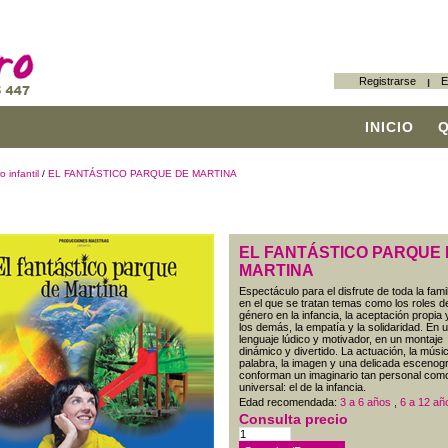
Registrarse
E
INICIO
o infantil
/
EL FANTÁSTICO PARQUE DE MARTINA
EL FANTÁSTICO PARQUE
MARTINA
Espectáculo para el disfrute de toda la famil
en el que se tratan temas como los roles d
género en la infancia, la aceptación propia 
los demás, la empatía y la solidaridad. En 
lenguaje lúdico y motivador, en un montaje
dinámico y divertido. La actuación, la músic
palabra, la imagen y una delicada escenogr
conforman un imaginario tan personal com
universal: el de la infancia.
Edad recomendada:
3 a 6 años
,
6 a 12 añ
Consulta precio