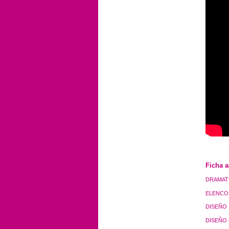
Ficha ar
DRAMATU
ELENCO
DISEÑO 
DISEÑO