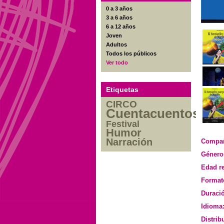
0 a 3 años
3 a 6 años
6 a 12 años
Joven
Adultos
Todos los públicos
Ver todo
Etiquetas
CIRCO
Cuentacuentos
Festival
Humor
Narración
Compañ
Género
Edad r
Format
Duraci
Idioma
Distrib