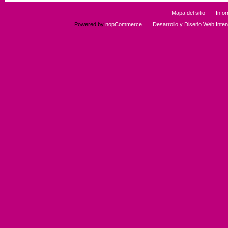
Mapa del sitio
Info
Powered by
nopCommerce
Desarrollo y Diseño Web:Int