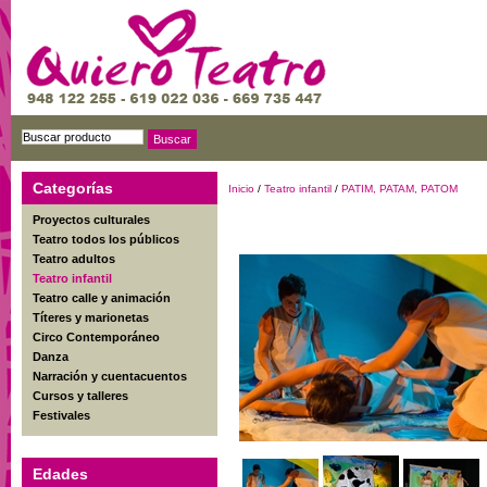
Categorías
Inicio
/
Teatro infantil
/
PATIM, PATAM, PATOM
Proyectos culturales
Teatro todos los públicos
Teatro adultos
Teatro infantil
Teatro calle y animación
Títeres y marionetas
Circo Contemporáneo
Danza
Narración y cuentacuentos
Cursos y talleres
Festivales
Edades