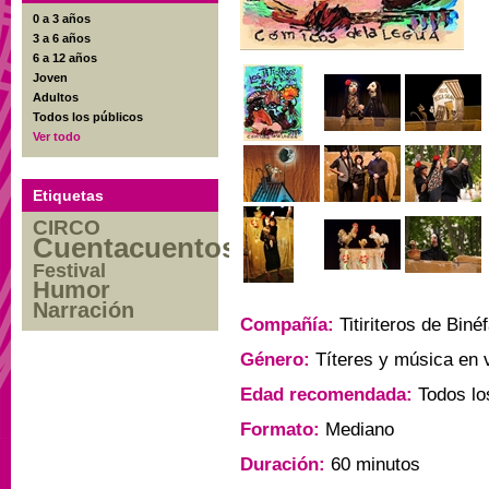
0 a 3 años
3 a 6 años
6 a 12 años
Joven
Adultos
Todos los públicos
Ver todo
Etiquetas
CIRCO
Cuentacuentos
Festival
Humor
Narración
Compañía:
Titiriteros de Bin
Género:
Títeres y música en 
Edad recomendada:
Todos lo
Formato:
Mediano
Duración:
60 minutos