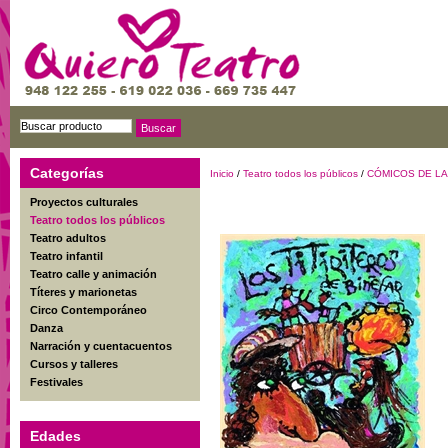
Categorías
Inicio
/
Teatro todos los públicos
/
CÓMICOS DE LA
Proyectos culturales
Teatro todos los públicos
Teatro adultos
Teatro infantil
Teatro calle y animación
Títeres y marionetas
Circo Contemporáneo
Danza
Narración y cuentacuentos
Cursos y talleres
Festivales
Edades