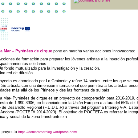
 a Mar – Pyrénées de cirque
pone en marcha varias acciones innovadoras:
cciones de formación para preparar los jóvenes artistas a la inserción profesi
padrinamientos solidarios.
n fondo mutualizado para la investigación y la creación.
na red de difusión.
oyecto es coordinado por La Grainerie y reúne 14 socios, entre los que se en
T
Se articula con una dimensión internacional que permitirá a los artistas enco
idades más allá de los Pirineos y des las fronteras de su país.
a Mar- Pyrénées de cirque es un proyecto de coooperación para 2016-2019, 
esto de 1.990.390€, co-financiado por la Unión Europea a altura del 65% del
 de Desarrollo Regional (F.E.D.E.R) a trevés del programa Interreg V-A, Esp
-Andorra (POCTEFA 2014-2020). El objetivo de POCTEFA es reforzar la integ
ca y social de la zona transfronteriza.
 proyecto:
https://demaramarblog.wordpress.com/