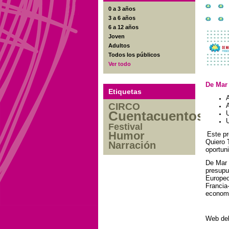
0 a 3 años
3 a 6 años
6 a 12 años
Joven
Adultos
Todos los públicos
Ver todo
De Mar
Etiquetas
A
CIRCO
A
Cuentacuentos
U
U
Festival
Humor
Este pr
Quiero 
Narración
oportun
De Mar 
presupu
Europeo
Francia
economi
Web del