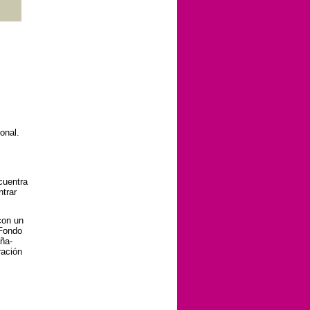
onal.
cuentra
ntrar
con un
 Fondo
aña-
ración