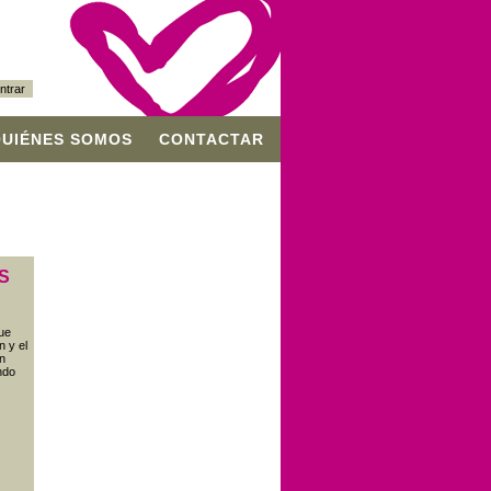
ntrar
QUIÉNES SOMOS
CONTACTAR
S
ue
n y el
en
ndo